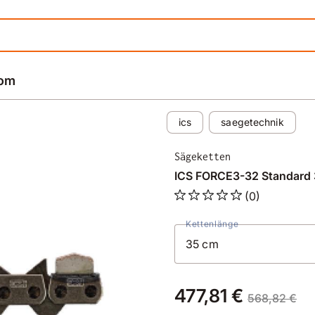
rom
ics
saegetechnik
Sägeketten
ICS FORCE3-32 Standard 
(0)
Kettenlänge
477,81 €
568,82 €