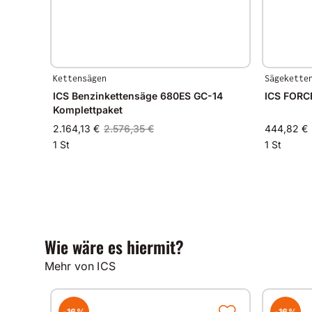
Kettensägen
Sägekette
ICS Benzinkettensäge 680ES GC-14
ICS FORCE
Komplettpaket
2.164,13 €
2.576,35 €
444,82 €
1 St
1 St
Wie wäre es hiermit?
Mehr von ICS
-16%
-16%