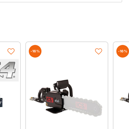
25cm Kette
30cm Kette
40cm Kette
-16%
-16%