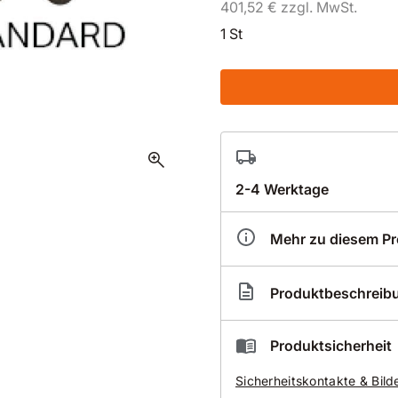
401,52 € zzgl. MwSt.
1 St
zoom_in
2-4 Werktage
Mehr zu diesem P
Artikelnummer
IC0
Produktbeschreib
ICS FORCE3 Standard Ket
Produktsicherheit
Die universelle Kette für 
Sicherheitskontakte & Bild
Armierung.