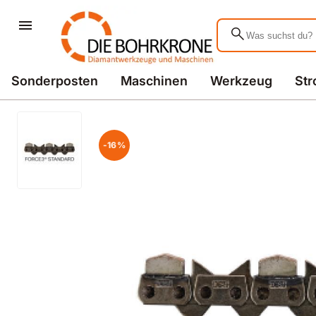
search
Sonderposten
Maschinen
Werkzeug
St
-16%