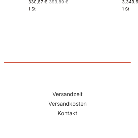
330,87 €
393,89 €
3.349,
1 St
1 St
Versandzeit
Versandkosten
Kontakt