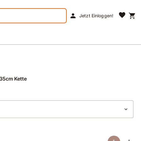
favorite
person
shopping_cart
Jetzt Einloggen!
35cm Kette