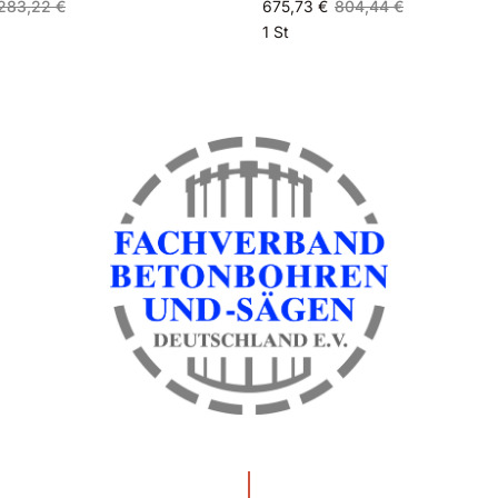
283,22 €
675,73 €
804,44 €
1 St