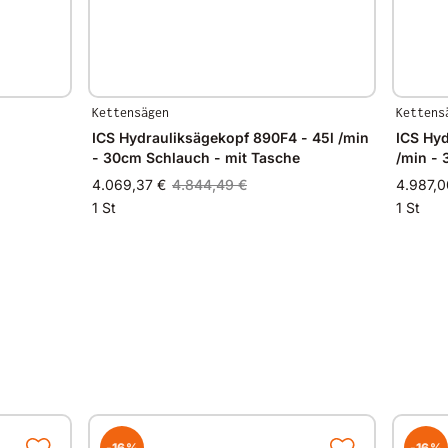
Kettensägen
Kettens
ICS Hydrauliksägekopf 890F4 - 45l /min
ICS Hyd
- 30cm Schlauch - mit Tasche
/min - 
4.069,37 €
4.844,49 €
4.987,0
1 St
1 St
-16%
-16%