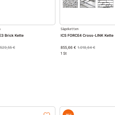
n
Sägeketten
3 Brick Kette
ICS FORCE4 Cross-LINK Kette
529,55 €
855,66 €
1.018,64 €
1 St
-16%