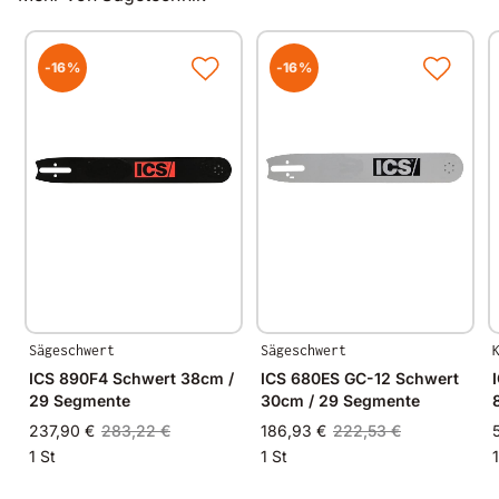
ICS FORCE4-25 Premium S 25/30 cm Kette
ICS FORCE4-29 Premium S 38/40 cm Kette
ICS FORCE4-34 Premium S 50 cm Kette
ICS FORCE4-40 Premium S 63 cm Kette
-16%
-16%
Sägeschwert
Sägeschwert
ICS 890F4 Schwert 38cm /
ICS 680ES GC-12 Schwert
29 Segmente
30cm / 29 Segmente
237,90 €
283,22 €
186,93 €
222,53 €
1 St
1 St
1