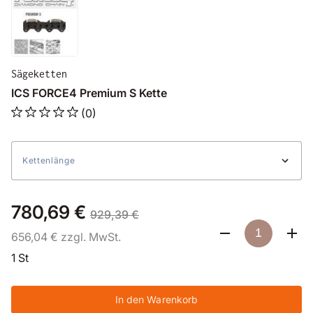
Sägeketten
ICS FORCE4 Premium S Kette
(0)
Kettenlänge
780,69 €
929,39 €
656,04 € zzgl. MwSt.
1 St
In den Warenkorb