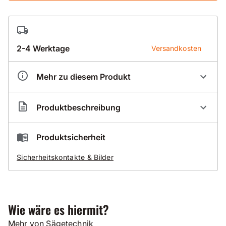
2-4 Werktage
Versandkosten
Mehr zu diesem Produkt
Artikelnummer
IC000017
Produktbeschreibung
ICS FORCE4 Premium S Kette
Produktsicherheit
Für armierten Beton mit geringer Abrasivität und hohem
Sicherheitskontakte & Bilder
Stahlanteil.
Jetzt 20% schnellerer Schnitt im Vergleich zur
bisherigen Premium S bei vergleichbarer Lebensdauer.
Wie wäre es hiermit?
Erhältlich auch als
Mehr von Sägetechnik