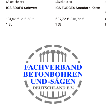
Sägeschwert
Sägeketten
ICS 890F4 Schwert
ICS FORCE4 Standard Kette
181,93 €
216,58 €
687,72 €
818,72 €
1 St
1 St
1