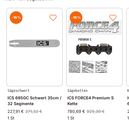
-16%
-16%
Sägeschwert
Sägeketten
ICS 695GC Schwert 35cm /
ICS FORCE4 Premium S
32 Segmente
Kette
227,91 €
271,32 €
780,69 €
929,39 €
1 St
1 St
1