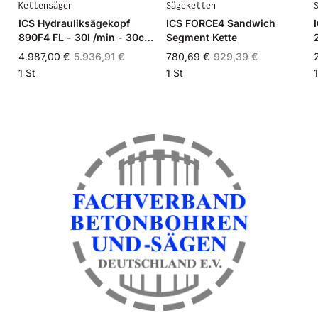
Kettensägen
Sägeketten
ICS Hydrauliksägekopf
ICS FORCE4 Sandwich
890F4 FL - 30l /min - 30cm
Segment Kette
Schlauch - mit Tasche
4.987,00 €
5.936,91 €
780,69 €
929,39 €
1 St
1 St
1