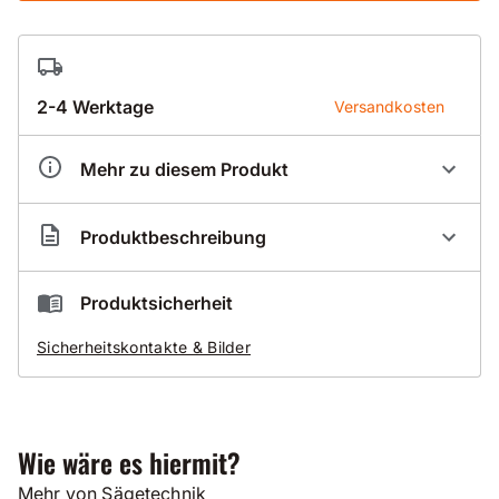
2-4 Werktage
Versandkosten
Mehr zu diesem Produkt
Artikelnummer
IC000029
Produktbeschreibung
für ICS Hydraulikkettensäge 890F4 und FORCE4
Produktsicherheit
Kettenrad
Sicherheitskontakte & Bilder
Schwert 25cm / 25 Segmente
Schwert 38cm / 29 Segmente
Schwert 50cm / 34 Segmente
Schwert 63cm / 40 Segmente
Wie wäre es hiermit?
Mehr von Sägetechnik