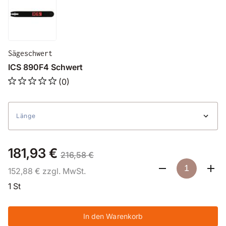
Sägeschwert
ICS 890F4 Schwert
(0)
Länge
181,93 €
216,58 €
152,88 € zzgl. MwSt.
1 St
In den Warenkorb