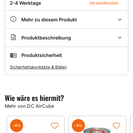
2-4 Werktage
Versandkosten
Mehr zu diesem Produkt
Artikelnummer
DC000045
Produktbeschreibung
DUSTCONTROL Vorfilter für DC AirCube 1200
Produktsicherheit
Inhalt
Sicherheitskontakte & Bilder
10 Stück
Technische Daten
Wie wäre es hiermit?
Bezeichnung
Vorfilter
Mehr von DC AirCube
Konstruktion
gefaltete Filtermatte
Material
Polyester
-4%
-5%
Fläche
0,5 m/2