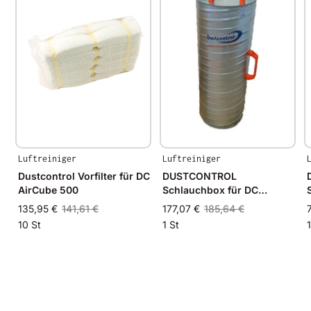
Klassifikation
G4
max. Temperatur
50°C
Über DUSTCONTROL DC AirCube
reinigt und filtert hocheffizient die Luft
reduziert Bakterien, Pollen und aerosolgebundene
Viren
in geschlossenen Räumen
Luftreiniger
Luftreiniger
Dustcontrol Vorfilter für DC
DUSTCONTROL
AirCube 500
Schlauchbox für DC
AirCube 2000 Ø 355mm
135,95 €
141,61 €
177,07 €
185,64 €
10 St
1 St
1