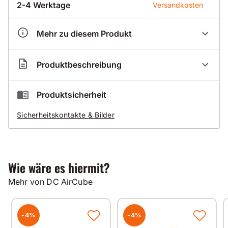
2-4 Werktage
Versandkosten
Mehr zu diesem Produkt
Artikelnummer
DC000029
Produktbeschreibung
Dustcontrol Mikrofilter
Produktsicherheit
für DC AirCube 500
Sicherheitskontakte & Bilder
Technische Daten
Bezeichnung
Mikrofilter
Wie wäre es hiermit?
Konstruktion
gefaltet
Mehr von DC AirCube
Material
Zellulose
Glasfaser
Fläche
4,2 m/2
-4%
-4%