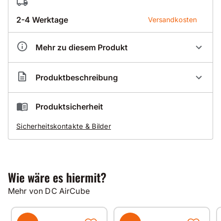
2-4 Werktage
Versandkosten
Mehr zu diesem Produkt
Artikelnummer
DC000035
Produktbeschreibung
Durchmesser
280 mm
DUSTCONTROL Schlauchbox für DC AirCube 1200 Ø
Produktsicherheit
280mm
Sicherheitskontakte & Bilder
Über DUSTCONTROL DC AirCube
reinigt und filtert hocheffizient die Luft
reduziert Bakterien, Pollen und aerosolgebundene
Wie wäre es hiermit?
Viren
in geschlossenen Räumen
Mehr von DC AirCube