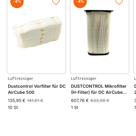
-4%
-4%
Luftreiniger
Luftreiniger
Dustcontrol Vorfilter für DC
DUSTCONTROL Mikrofilter
AirCube 500
(H-Filter) für DC AirCube
2000
135,95 €
141,61 €
607,76 €
633,08 €
10 St
1 St
1