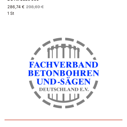
286,74 €
298,69 €
1 St