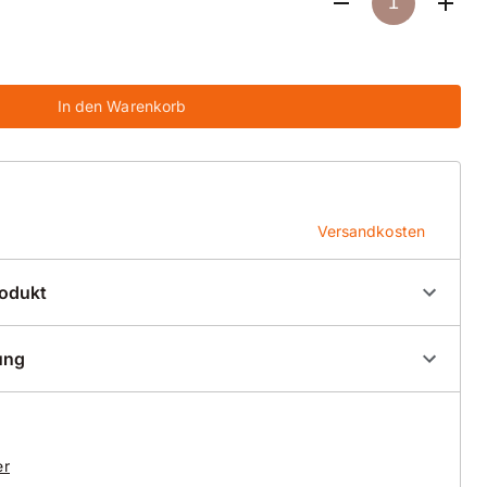
In den Warenkorb
Versandkosten
rodukt
83232
ung
mlöser
amant-Trennscheibe für einen universellen Einsatz
er
echnik, sehr grobe Körnung für guten Abtrag