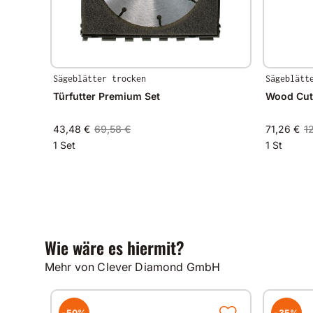
Sägeblätter trocken
Sägeblätt
Türfutter Premium Set
Wood Cutt
43,48 €
69,58 €
71,26 €
1
1 Set
1 St
Wie wäre es hiermit?
Mehr von Clever Diamond GmbH
-50%
-35%