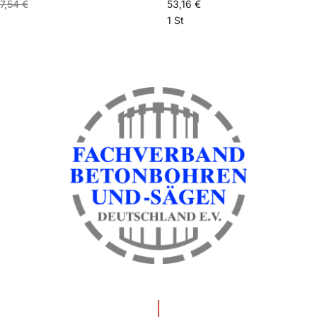
7,54 €
53,16 €
1 St