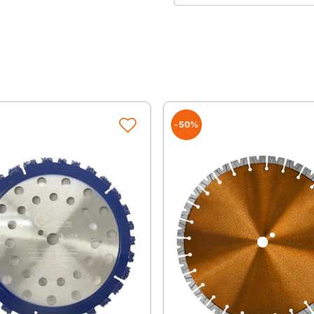
sehr gute Schnittigke
reduzierte Gefahr vo
Hinterlochbohrungen i
optische Abweichung
ideal für jeden Handwe
Winkelschleifer, da da
Top Preis-Leistungs-Ve
-50%
Anwendungsgebiete
Bleche
Verbundstoffe
Doppelstegplatten
GFK
Gummi
Holzwerkstoffe
Kunststoffe
Metallprofile
Sicherheitsglas
duktile Gussrohre
Ziegel