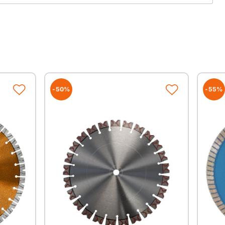
it durch spezielle Kurzzahngeometrie und
r Belagzusetzung durch Verwendung einer gröberen Körnung
m Trägerkörper für ausreichende Materialabfuhr
 der Segmente ab Durchmesser 300 mm
rker für den täglichen Baustelleneinsatz auf einem
mit fast jedes Material getrennt werden kann
rhältnis
-50%
-55%