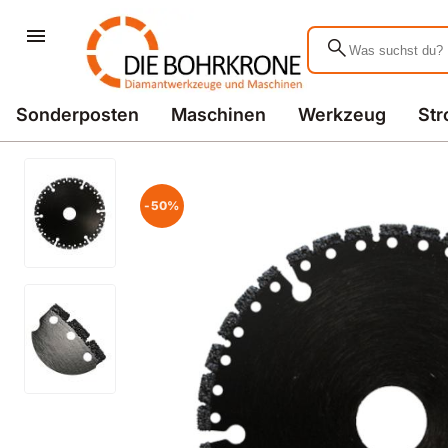
search
Sonderposten
Maschinen
Werkzeug
St
-50%