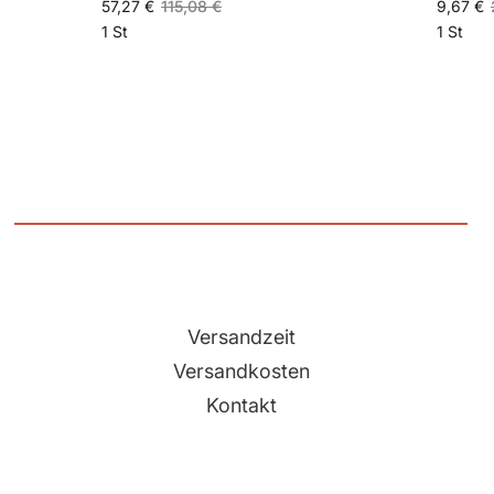
57,27 €
115,08 €
9,67 €
1 St
1 St
Versandzeit
Versandkosten
Kontakt