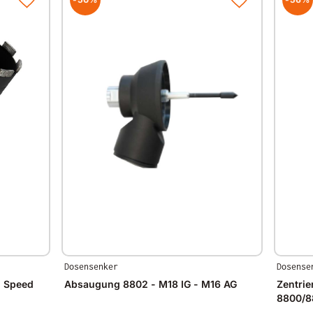
Dosensenker
Dosense
g Speed
Absaugung 8802 - M18 IG - M16 AG
Zentrie
8800/8