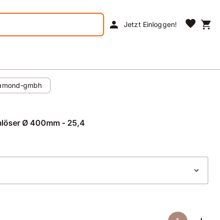
favorite
person
shopping_cart
Jetzt Einloggen!
iamond-gmbh
mlöser Ø 400mm - 25,4