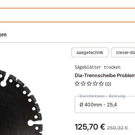
rom
saegetechnik
clever-d
Sägeblätter trocken
Dia-Trennscheibe Proble
(0)
Durchmesser - Bohrung
125,70 €
250,32 €