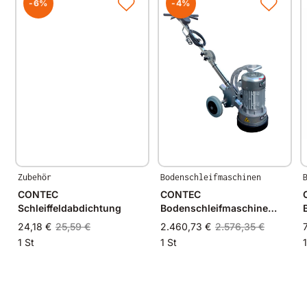
detaillierte Angabe der zu strahlenden Oberfläche
-6%
-4%
gemacht werden.
Zubehör
Bodenschleifmaschinen
CONTEC
CONTEC
Schleiffeldabdichtung
Bodenschleifmaschine
ALPHA
24,18 €
25,59 €
2.460,73 €
2.576,35 €
1 St
1 St
1