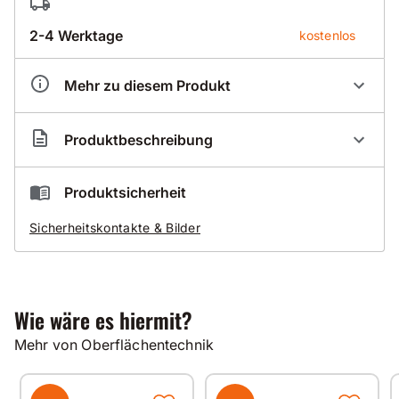
2-4 Werktage
kostenlos
Mehr zu diesem Produkt
Artikelnummer
CO000117
Produktbeschreibung
Preis auf Anfrage!!!!!!
Produktsicherheit
Sicherheitskontakte & Bilder
CONTEC Strahlmittel
für CONTEC
Kugelstrahlmaschinen
Wie wäre es hiermit?
Stahlguss-Schrot S390/460 (F20/16)
Mehr von Oberflächentechnik
Verschiedene Böden erfordern verschiedene
Strahlmittel und daher kann kein Preisangebot ohne