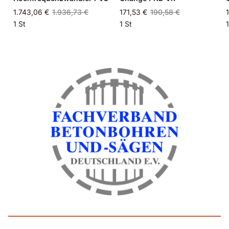
1.743,06 €
1.936,73 €
171,53 €
190,58 €
1 St
1 St
1