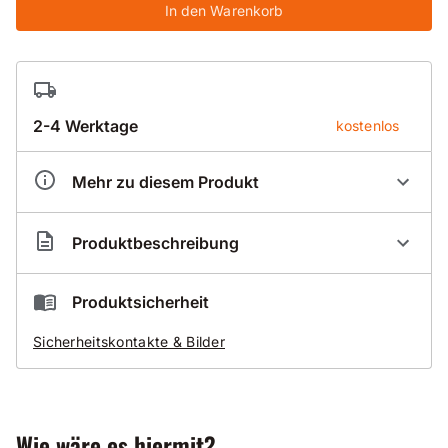
In den Warenkorb
2-4 Werktage
kostenlos
Mehr zu diesem Produkt
Artikelnummer
CO000089
Produktbeschreibung
PVEL Elektrischer Innenrüttler - Rüttelflasche
Produktsicherheit
Sicherheitskontakte & Bilder
mit integriertem Frequenzumformer zum Anschluss
an das 230 Volt Netz
Rüttelflasche mit 5 m Schlauch und 15 m Zuleitung
Schalter im absolut dichtem und schlagfesten
Aluminium-Kunststoff Spezialgehäuse
Wie wäre es hiermit?