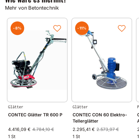
Technische Daten
Mehr von Betontechnik
Rüttelmotor mit 42 Volt / 200 Hz
Ausgangsfrequenz,
1,5 kW und 12.000 U/min
-8%
-11%
Flaschendurchmesser in 38, 50, 58 und 65 mm
Glätter
Glätter
CONTEC Glätter TR 600 P
CONTEC CON 60 Elektro-
Tellerglätter
4.416,09 €
4.784,10 €
2.295,41 €
2.573,97 €
1 St
1 St
1