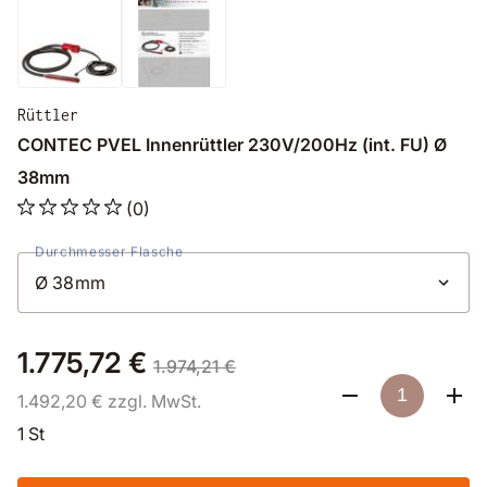
Rüttler
CONTEC PVEL Innenrüttler 230V/200Hz (int. FU) Ø
38mm
(0)
Durchmesser Flasche
1.775,72 €
1.974,21 €
1.492,20 € zzgl. MwSt.
1 St