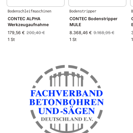
Bodenschleifmaschinen
Bodenstripper
CONTEC ALPHA
CONTEC Bodenstripper
Werkzeugaufnahme
MULE
179,56 €
200,40 €
8.368,46 €
9.168,95 €
1 St
1 St
1