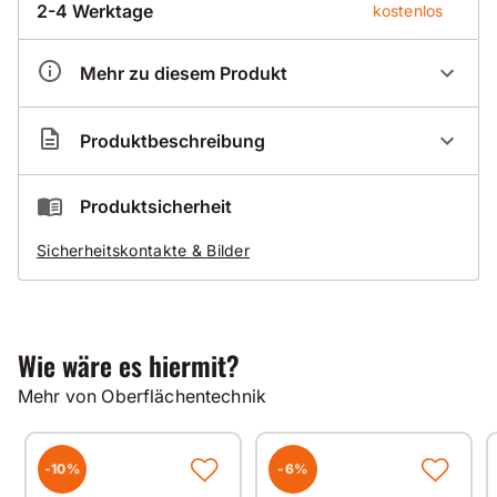
2-4 Werktage
kostenlos
Mehr zu diesem Produkt
Artikelnummer
CO000024
Produktbeschreibung
Der Preis beinhaltet 100,00 Euro Sperrgut-Versand.
Produktsicherheit
Vielen Dank für Ihr Verständnis!
Sicherheitskontakte & Bilder
CONTEC Bodenschleifmaschine OMEGA-450 C
Die leistungsstärkste Maschine in dieser
Gewichtsklasse.
Wie wäre es hiermit?
Durch die hohe Schnittgeschwindigkeit der
Werkzeuge erreicht die OMEGA 450 eine noch nie
Mehr von Oberflächentechnik
dagewesene Schleifleistung.
Durch die einzigartige Drehzahlregelung von 0 -
1500 U/min ist die OMEGA 450 universell auf jedem
-10%
-6%
Boden zu Hause.
Vom aggressiven Abtragen bis hin zum Polieren