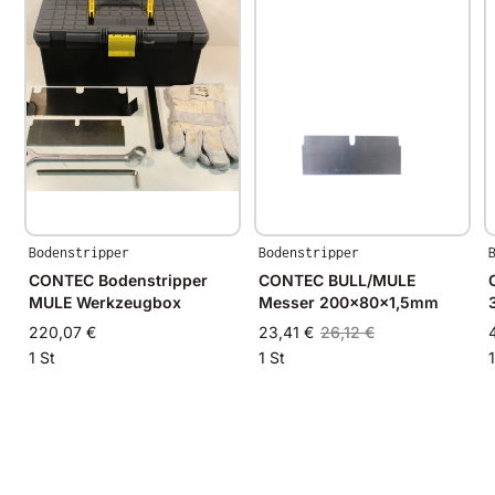
Messer Set
1 x 200mm Art.Nr: 27-20-80-15
1 x 350mm Art.Nr: 27-35-80-15
1 x U-Messer Art.Nr: 27-35-80-15-US
Fettpresse
Bodenstripper
Bodenstripper
CONTEC Bodenstripper
CONTEC BULL/MULE
MULE Werkzeugbox
Messer 200x80x1,5mm
220,07 €
23,41 €
26,12 €
1 St
1 St
1