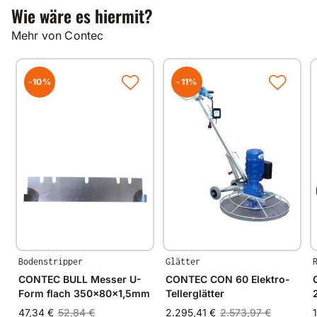
Wie wäre es hiermit?
Mehr von Contec
-10%
-11%
Bodenstripper
Glätter
CONTEC BULL Messer U-
CONTEC CON 60 Elektro-
Form flach 350x80x1,5mm
Tellerglätter
47,34 €
52,84 €
2.295,41 €
2.573,97 €