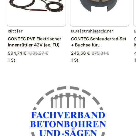
Rüttler
Kugelstrahlmaschinen
CONTEC PVE Elektrischer
CONTEC Schleuderrad Set
Innenrüttler 42V (ex. FU)
+ Buchse für
Kugelstrahlmaschine
994,74 €
1.105,27 €
246,68 €
275,31 €
ELEPHANT / MODUL 200
1 St
1 St
1