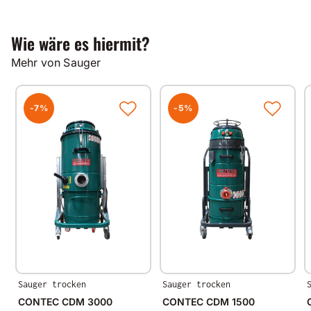
transparenter PU-Schlauch mit Kunststoffspirale
aus Hart-PVC
Wie wäre es hiermit?
zur Absaugung von Stäuben, Fasern und Spänen
temperaturbeständig bis max. 80 Grad C
Mehr von Sauger
leicht und flexibel
-7%
-5%
erhältlich in
Ø 50 mm - 10 m
Ø 70 mm - 15 m
Ø 125 mm - 15 m
Sauger trocken
Sauger trocken
CONTEC CDM 3000
CONTEC CDM 1500