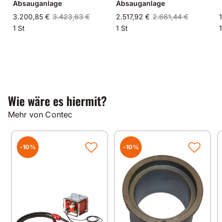
Absauganlage
Absauganlage
3.200,85 €
3.423,63 €
2.517,92 €
2.661,44 €
1 St
1 St
1
Wie wäre es hiermit?
Mehr von Contec
-10%
-10%