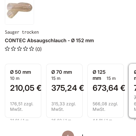
Sauger trocken
CONTEC Absaugschlauch - Ø 152 mm
(0)
Ø 50 mm
Ø 70 mm
Ø 125
mm
10 m
15 m
15 m
210,05 €
375,24 €
673,64 €
176,51 zzgl.
315,33 zzgl.
566,08 zzgl.
6
MwSt.
MwSt.
MwSt.
21,01 / 1 m
25,02 / 1 m
44,91 / 1 m
5