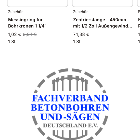
Zubehör
Zubehör
Messingring für
Zentrierstange - 450mm -
Bohrkronen 1 1/4"
mit 1/2 Zoll Außengewinde
+ Zentrierbohrer
1,02 €
2,64 €
74,38 €
1 St
1 St
1