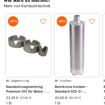
Mehr von Kernbohrtechnik
-37%
-55%
BK Segmentring
BK trocken
Nassbohrsegmentring
Bohrkrone trocken -
Premium 012 für Beton - Ø
Standard 025-D -
22mm - 22/17mm
Kalksandstein
23,45 €
37,49 €
43,60 €
96,39 €
1 St
1 St
1