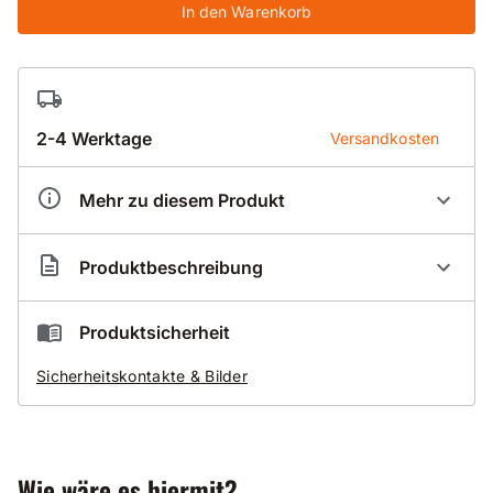
In den Warenkorb
2-4 Werktage
Versandkosten
Mehr zu diesem Produkt
Artikelnummer
BR300017
Produktbeschreibung
Durch Eigenfertigung der Bohrkronenrohre
Produktsicherheit
kürzeste Lieferzeiten
Sicherheitskontakte & Bilder
auch für alle Überlängen
Wie wäre es hiermit?