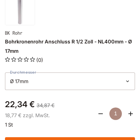
BK Rohr
Bohrkronenrohr Anschluss R 1/2 Zoll - NL400mm - Ø
17mm
(0)
Durchmesser
22,34 €
34,87 €
18,77 € zzgl. MwSt.
1 St