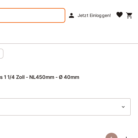
favorite
person
shopping_cart
Jetzt Einloggen!
s 1 1/4 Zoll - NL450mm - Ø 40mm