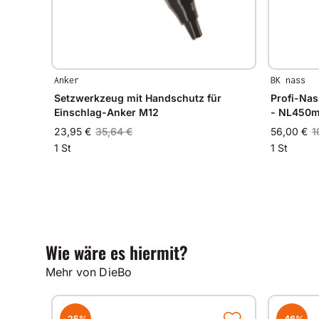
Anker
BK nass
Setzwerkzeug mit Handschutz für
Profi-Nas
Einschlag-Anker M12
- NL450
23,95 €
35,64 €
56,00 €
1
1 St
1 St
Wie wäre es hiermit?
Mehr von DieBo
-25%
-46%