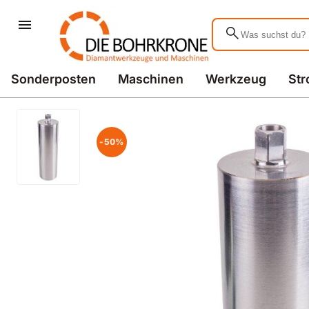
search
Sonderposten
Maschinen
Werkzeug
St
-50%