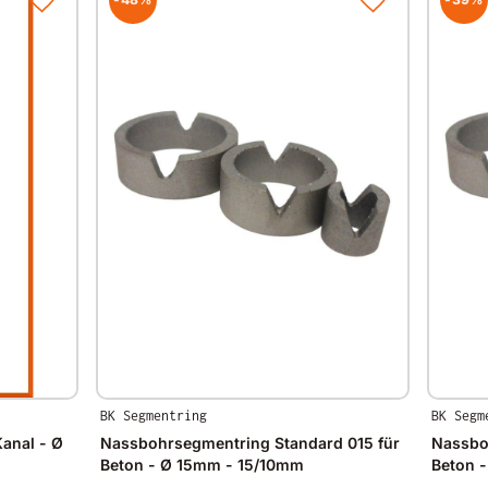
BK Segmentring
BK Segm
anal - Ø
Nassbohrsegmentring Standard 015 für
Nassbo
Beton - Ø 15mm - 15/10mm
Beton 