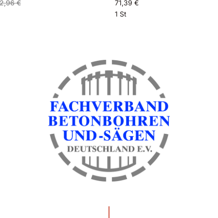
2,96 €
71,39 €
1 St