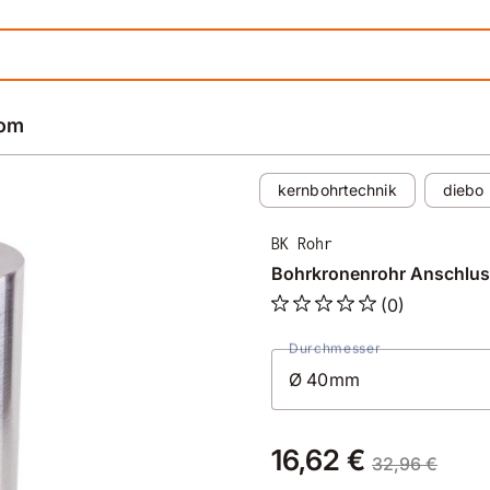
rom
kernbohrtechnik
diebo
BK Rohr
Bohrkronenrohr Anschlus
(0)
Durchmesser
16,62 €
32,96 €