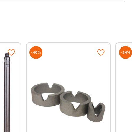
-46%
-34%