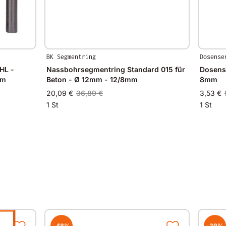
BK Segmentring
Dosense
HL -
Nassbohrsegmentring Standard 015 für
Dosens
mm
Beton - Ø 12mm - 12/8mm
8mm
20,09 €
36,89 €
3,53 €
1 St
1 St
-48%
-39%