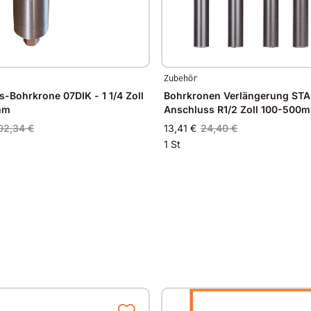
Zubehör
s-Bohrkrone 07DIK - 1 1/4 Zoll
Bohrkronen Verlängerung STA
mm
Anschluss R1/2 Zoll 100-500
02,34 €
13,41 €
24,40 €
1 St