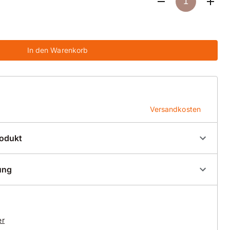
In den Warenkorb
Versandkosten
rodukt
00040
ung
Bohrkronenrohre
er
en