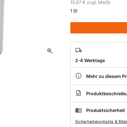
13,97 € zzgl. MwSt.
1 St
zoom_in
2-4 Werktage
Mehr zu diesem P
Artikelnummer
BR2
Produktbeschreib
Durch Eigenfertigung der 
Produktsicherheit
kürzeste Lieferzeiten
Sicherheitskontakte & Bild
auch für alle Überläng