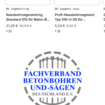
BK Segmentring
BK Segment nass
Nassbohrsegmentring
Profi-Nassbohrsegment
Standard 015 für Beton Ø
Typ 010-U-SS für
14mm - 14/10mm
Granit/Beton
21,29 €
39,03 €
5,24 €
9,52 €
1 St
1 St
1