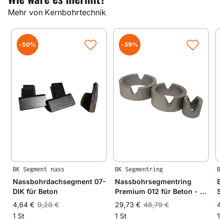
Mehr von Kernbohrtechnik
-50%
-39%
BK Segment nass
BK Segmentring
Nassbohrdachsegment 07-
Nassbohrsegmentring
DIK für Beton
Premium 012 für Beton - Ø
32mm - 32/27mm
4,64 €
9,28 €
29,73 €
48,79 €
1 St
1 St
1