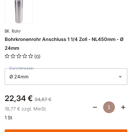
BK Rohr
Bohrkronenrohr Anschluss 1 1/4 Zoll - NL450mm - Ø
24mm
(0)
Durchmesser
22,34 €
34,87 €
18,77 € zzgl. MwSt.
1 St