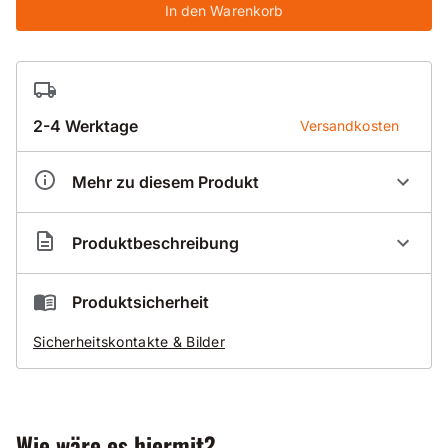
In den Warenkorb
2-4 Werktage
Versandkosten
Mehr zu diesem Produkt
Artikelnummer
BR200024
Produktbeschreibung
Durch Eigenfertigung der Bohrkronenrohre
Produktsicherheit
kürzeste Lieferzeiten
Sicherheitskontakte & Bilder
auch für alle Überlängen
Wie wäre es hiermit?