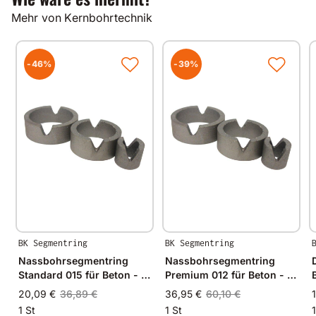
Mehr von Kernbohrtechnik
-46%
-39%
BK Segmentring
BK Segmentring
Nassbohrsegmentring
Nassbohrsegmentring
Standard 015 für Beton - Ø
Premium 012 für Beton - Ø
12mm - 12/8mm
40mm - 40/34mm
20,09 €
36,89 €
36,95 €
60,10 €
1 St
1 St
1