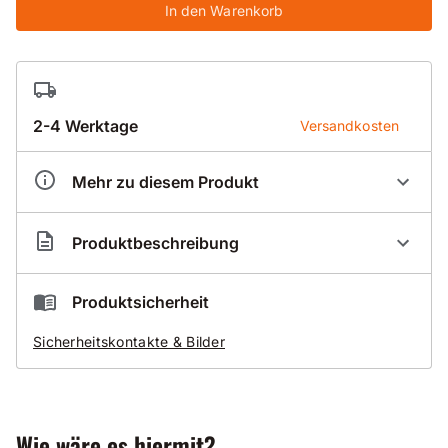
In den Warenkorb
2-4 Werktage
Versandkosten
Mehr zu diesem Produkt
Artikelnummer
BR200218
Produktbeschreibung
Durch Eigenfertigung der Bohrkronenrohre
Produktsicherheit
kürzeste Lieferzeiten
Sicherheitskontakte & Bilder
auch für alle Überlängen
Wie wäre es hiermit?