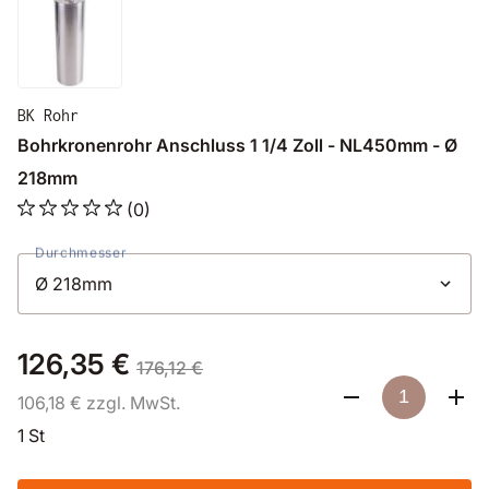
BK Rohr
Bohrkronenrohr Anschluss 1 1/4 Zoll - NL450mm - Ø
218mm
(0)
Durchmesser
126,35 €
176,12 €
106,18 € zzgl. MwSt.
1 St