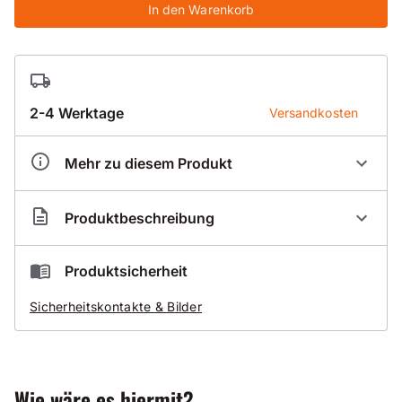
In den Warenkorb
2-4 Werktage
Versandkosten
Mehr zu diesem Produkt
Artikelnummer
BZ10341
Produktbeschreibung
Tiefe
200 mm
Bohrkronen Verlängerung
Produktsicherheit
Sicherheitskontakte & Bilder
STAHL
Anschluss R1/2 Zoll
Nutzlänge 200mm
Wie wäre es hiermit?