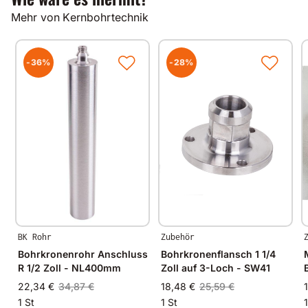
Mehr von Kernbohrtechnik
-36%
-28%
BK Rohr
Zubehör
Bohrkronenrohr Anschluss
Bohrkronenflansch 1 1/4
R 1/2 Zoll - NL400mm
Zoll auf 3-Loch - SW41
22,34 €
34,87 €
18,48 €
25,59 €
1 St
1 St
1