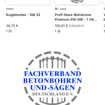
Anker
BK nass
Kugelmutter - SW 32
Profi-Nass-Bohrkrone
Premium 010-DIK - 1 1/4
Zoll - NL400mm - Ø 161mm
36,75 €
105,91 €
244,00 €
1 St
1 St
1