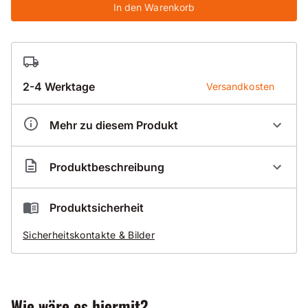
In den Warenkorb
2-4 Werktage
Versandkosten
Mehr zu diesem Produkt
Artikelnummer
BK1725141
Produktbeschreibung
Trockenbohrkrone mit Dachsegment Standard 025-
Produktsicherheit
D - UNC 1 1/4 Zoll - NL400mm
Sicherheitskontakte & Bilder
Produktinformation
mit UNC 1 1/4 Zoll Aufnahme
zusätzlich erleichtert die Dach-Form das Anbohren
Wie wäre es hiermit?