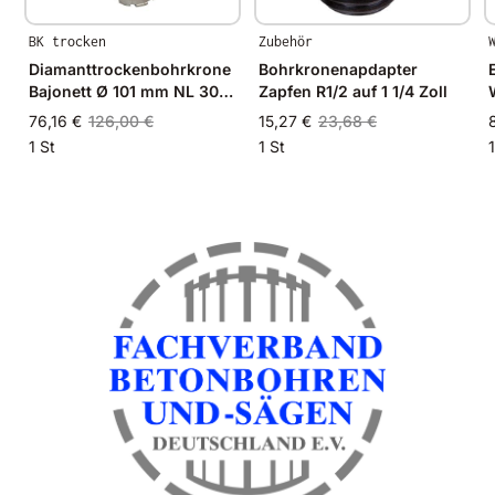
BK trocken
Zubehör
Diamanttrockenbohrkrone
Bohrkronenapdapter
Bajonett Ø 101 mm NL 300
Zapfen R1/2 auf 1 1/4 Zoll
mm
76,16 €
126,00 €
15,27 €
23,68 €
1 St
1 St