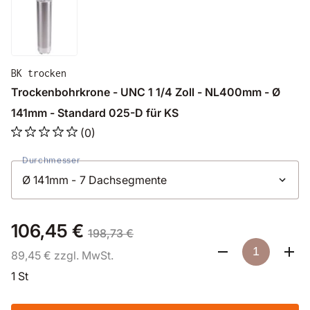
BK trocken
Trockenbohrkrone - UNC 1 1/4 Zoll - NL400mm - Ø
141mm - Standard 025-D für KS
(0)
Durchmesser
106,45 €
198,73 €
89,45 € zzgl. MwSt.
1 St