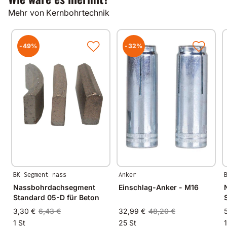
Mehr von Kernbohrtechnik
Anwendungsgebiete
Kalksandstein
Poroton
-49%
-32%
abrasives Mauerwerk
Nutzlängen
400mm
andere Nutzlängen auf Anfrage
Gut zu wissen
Alle unsere Produkte werden auf modernsten
Fertigungsmaschinen in Deutschland und im
BK Segment nass
Anker
angrenzenden West-Europa hergestellt.
Durch Verwendung hochwertiger Diamanten und
Nassbohrdachsegment
Einschlag-Anker - M16
Bindungsmaterialien garantieren wir immer
Standard 05-D für Beton
gleichbleibende Spitzenqualität.
3,30 €
6,43 €
32,99 €
48,20 €
1 St
25 St
1