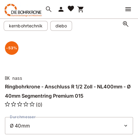
favorite
search
person
shopping_cart
zoom_in
kernbohrtechnik
diebo
-53%
BK nass
Ringbohrkrone - Anschluss R 1/2 Zoll - NL400mm - Ø
40mm Segmentring Premium 015
(0)
Durchmesser