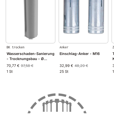
BK trocken
Anker
Wasserschaden-Sanierung
Einschlag-Anker - M16
- Trocknungsbau - Ø
54mm
70,77 €
97,58 €
32,99 €
48,20 €
1 St
25 St
1