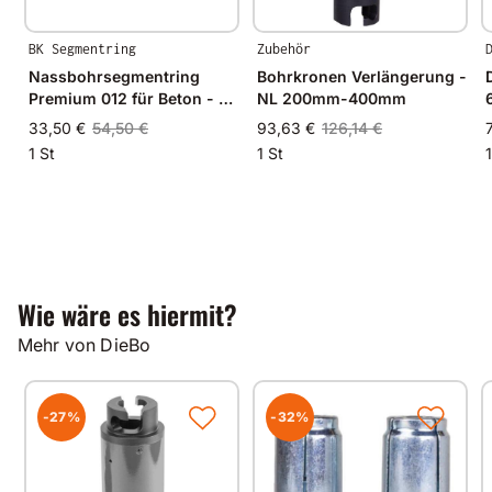
BK Segmentring
Zubehör
Nassbohrsegmentring
Bohrkronen Verlängerung -
Premium 012 für Beton - Ø
NL 200mm-400mm
35mm - 35/30mm
33,50 €
54,50 €
93,63 €
126,14 €
1 St
1 St
1
Wie wäre es hiermit?
Mehr von DieBo
-27%
-32%