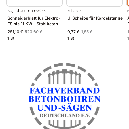
Sägeblätter trocken
Zubehör
Schneiderblatt für Elektro-
U-Scheibe für Kordelstange
FS bis 11 KW - Stahlbeton
251,10 €
523,60 €
0,77 €
1,55 €
1 St
1 St
1