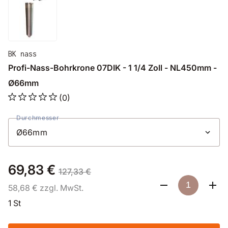
BK nass
Profi-Nass-Bohrkrone 07DIK - 1 1/4 Zoll - NL450mm -
Ø66mm
(0)
Durchmesser
69,83 €
127,33 €
58,68 € zzgl. MwSt.
1 St