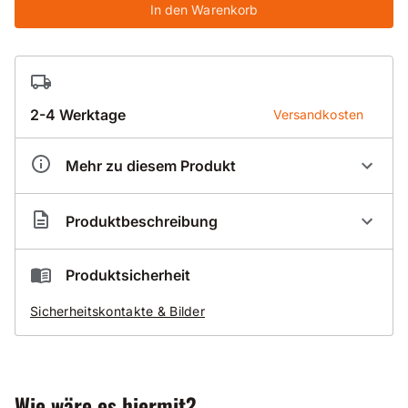
In den Warenkorb
2-4 Werktage
Versandkosten
Mehr zu diesem Produkt
Artikelnummer
BK070066
Produktbeschreibung
Profi-Nass-Bohrkrone 07-DIK
für Beton
Produktsicherheit
mit mittelharten und harten Zuschlägen
Sicherheitskontakte & Bilder
normal bis stark armiert
sehr schnittfreudig
zusätzlich erleichtert die Dach-Form das Anbohren
Wie wäre es hiermit?