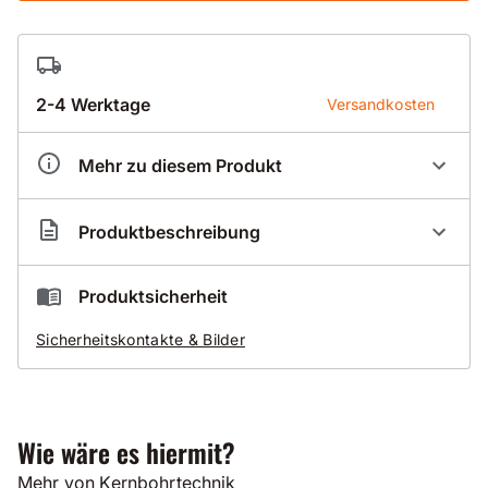
2-4 Werktage
Versandkosten
Mehr zu diesem Produkt
Artikelnummer
BS070005
Produktbeschreibung
Nassbohrdachsegment Premium 07-DIK
für Beton
Produktsicherheit
mit mittelharten und harten Zuschlägen
Sicherheitskontakte & Bilder
normal bis stark armiert
sehr schnittfreudig
zusätzlich erleichtert die Dach-Form das Anbohren
Wie wäre es hiermit?
Die Diamanten im Segment wurden gesetzt, d.h.
gleichmäßig angeordnet. Dieser Vorgang ist zwar
Mehr von Kernbohrtechnik