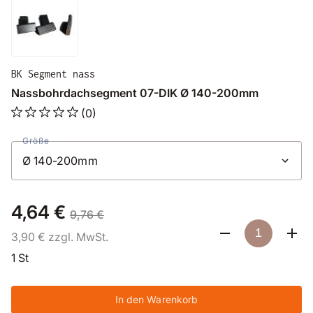
BK Segment nass
Nassbohrdachsegment 07-DIK Ø 140-200mm
(0)
Größe
4,64 €
9,76 €
3,90 € zzgl. MwSt.
1 St
In den Warenkorb