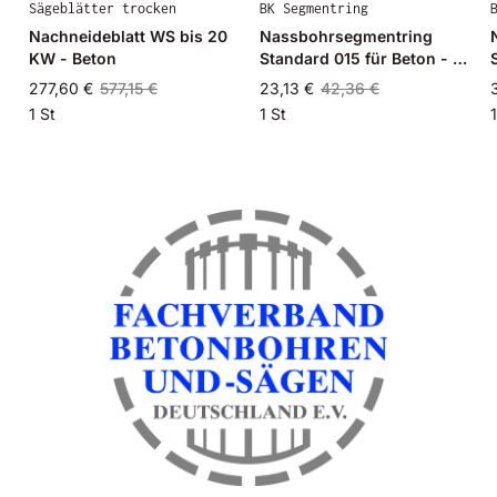
Sägeblätter trocken
BK Segmentring
Nachneideblatt WS bis 20
Nassbohrsegmentring
KW - Beton
Standard 015 für Beton - Ø
18mm - 18/13mm
277,60 €
577,15 €
23,13 €
42,36 €
1 St
1 St
1