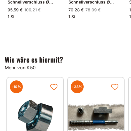
Schnellverschluss Ø
Schnellverschluss Ø
200mm
100mm
95,59 €
106,21 €
70,28 €
78,09 €
1 St
1 St
1
Wie wäre es hiermit?
Mehr von K50
-10%
-28%