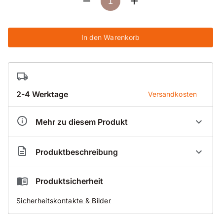
In den Warenkorb
2-4 Werktage
Versandkosten
Mehr zu diesem Produkt
Artikelnummer
KI000054
Produktbeschreibung
K50 Kernspindel für Core-Pusher
Produktsicherheit
Sicherheitskontakte & Bilder
In den Längen erhältlich