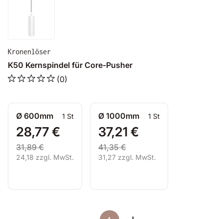
Kronenlöser
K50 Kernspindel für Core-Pusher
(0)
Ø 600mm
Ø 1000mm
1 St
1 St
28,77 €
37,21 €
31,89 €
41,35 €
24,18 zzgl. MwSt.
31,27 zzgl. MwSt.