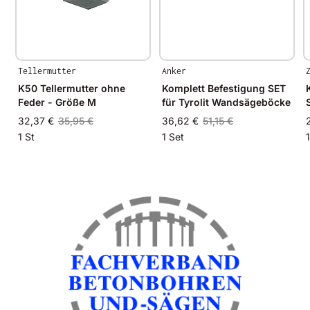
Tellermutter
Anker
K50 Tellermutter ohne
Komplett Befestigung SET
Feder - Größe M
für Tyrolit Wandsägeböcke
32,37 €
35,95 €
36,62 €
51,15 €
1 St
1 Set
1