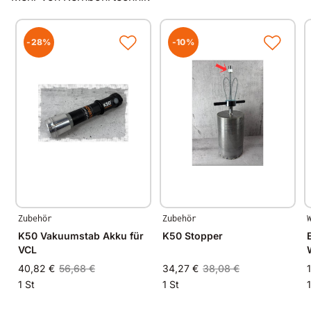
300x300mm
500x500mm
600x600mm
-28%
-10%
500x700mm
300x1000mm
500x1000mm
800x1400mm
1500x1500mm
Zubehör
Zubehör
K50 Vakuumstab Akku für
K50 Stopper
VCL
40,82 €
56,68 €
34,27 €
38,08 €
1 St
1 St