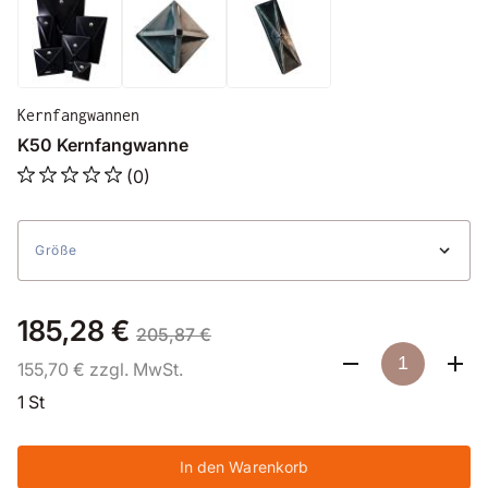
Kernfangwannen
K50 Kernfangwanne
(0)
Größe
185,28 €
205,87 €
155,70 € zzgl. MwSt.
1 St
In den Warenkorb