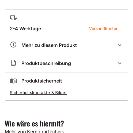
2-4 Werktage
Versandkosten
Mehr zu diesem Produkt
Artikelnummer
KI000065
Produktbeschreibung
K50 Kernfangwanne
Produktsicherheit
zum Abfangen von Kernen und kleineren
Sicherheitskontakte & Bilder
Aussparungen
zum Auffangen von Schmutzwasser
hohe Zeitersparnis durch einfache Montage mittels
Schnellspannsäule
Wie wäre es hiermit?
erhältlich in den Größen
Mehr von Kernbohrtechnik