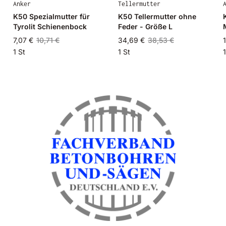
Anker
Tellermutter
K50 Spezialmutter für
K50 Tellermutter ohne
Tyrolit Schienenbock
Feder - Größe L
7,07 €
10,71 €
34,69 €
38,53 €
1 St
1 St
1