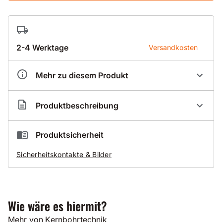
2-4 Werktage
Versandkosten
Mehr zu diesem Produkt
Artikelnummer
KI000060
Produktbeschreibung
Breite
500 mm
Tiefe
1000 mm
K50 Kernfangwanne 500x1000mm
Produktsicherheit
zum Abfangen von Kernen und kleineren
Sicherheitskontakte & Bilder
Aussparungen
zum Auffangen von Schmutzwasser
hohe Zeitersparnis durch einfache Montage mittels
Schnellspannsäule
Wie wäre es hiermit?
erhältlich in den Größen
Mehr von Kernbohrtechnik