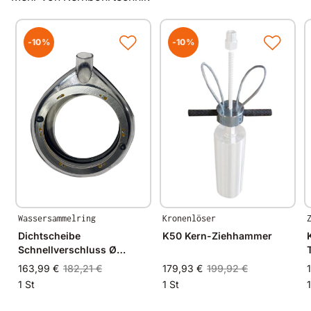
300x300mm
500x500mm
600x600mm
-10%
-10%
500x700mm
300x1000mm
500x1000mm
800x1400mm
1500x1500mm (Sonderanfertigung - Lieferung
mind. 8 Wochen)
Wassersammelring
Kronenlöser
Dichtscheibe
K50 Kern-Ziehhammer
Schnellverschluss Ø
350mm
163,99 €
182,21 €
179,93 €
199,92 €
1 St
1 St
1