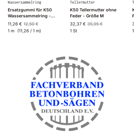
Wassersammelring
Tellermutter
Ersatzgummi für K50
K50 Tellermutter ohne
Wassersammelring -
Feder - Größe M
Meterware
11,26 €
12,50 €
32,37 €
35,95 €
1 m
(11,26 / 1 m)
1 St
1