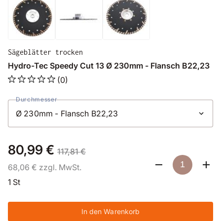
Sägeblätter trocken
Hydro-Tec Speedy Cut 13 Ø 230mm - Flansch B22,23
(0)
Durchmesser
80,99 €
117,81 €
68,06 € zzgl. MwSt.
1 St
In den Warenkorb