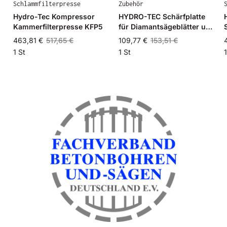
Schlammfilterpresse
Zubehör
Hydro-Tec Kompressor
HYDRO-TEC Schärfplatte
Kammerfilterpresse KFP5
für Diamantsägeblätter und
Bohrkronen 300 x 160 x
463,81 €
517,65 €
109,77 €
153,51 €
40mm
1 St
1 St
1