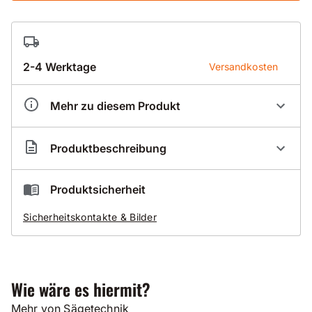
2-4 Werktage
Versandkosten
Mehr zu diesem Produkt
Artikelnummer
HY000028
Produktbeschreibung
Hydro-Tec Speedy Cut 13
Produktsicherheit
Premium Turbo-Diamant-Scheibe
Sicherheitskontakte & Bilder
mit Trägerschutzsegmenten
Einsatzbereiche
harte Natur-Kunstteine
Wie wäre es hiermit?
Betonerzeugnisse
Mehr von Sägetechnik
Marmor / Granit