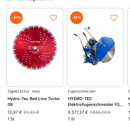
Stahlbeton
-31%
-16%
Maße
Durchmesser
Segmentbreite
Segmenthöhe
Ø 125mm
2,2
7,5
inkl.
Flansch
M14
Ø 230mm
2,9
8,0
inkl.
Flansch
M14
Ø 230mm
2,9
8,0
inkl.
Flansch
B22,23
Sägeblätter nass
Fugenschneider
Hydro-Tec Red Line Turbo
HYDRO-TEC
09
Elektrofugenschneider FS
800-E 11kW
13,97 €
20,23 €
6.577,37 €
7.830,20 €
1 St
1 St
1