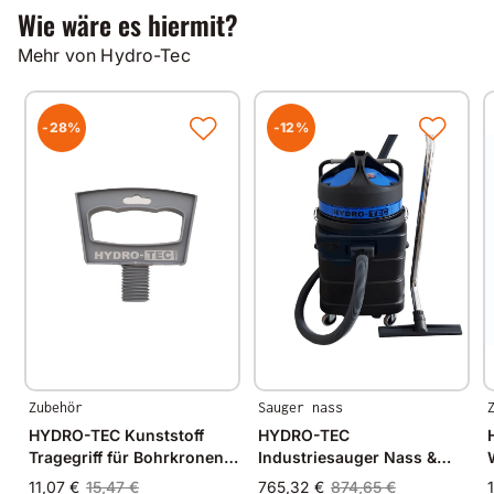
Gewicht Wagen 19kg
Wie wäre es hiermit?
Mehr von Hydro-Tec
-28%
-12%
Zubehör
Sauger nass
HYDRO-TEC Kunststoff
HYDRO-TEC
Tragegriff für Bohrkronen 1
Industriesauger Nass &
1/4
Trocken 90l /240W inkl.
11,07 €
15,47 €
765,32 €
874,65 €