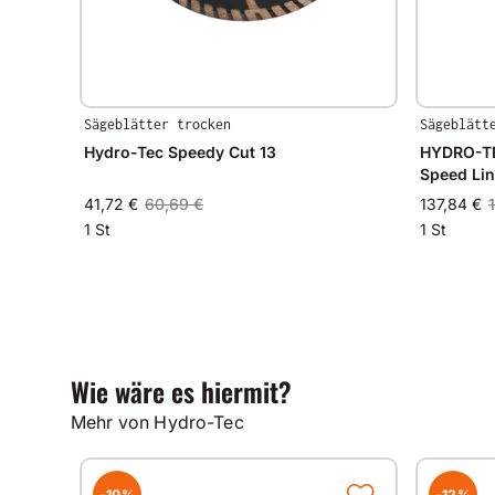
Sägeblätter trocken
Sägeblätt
Hydro-Tec Speedy Cut 13
HYDRO-TE
Speed Li
41,72 €
60,69 €
137,84 €
1 St
1 St
Wie wäre es hiermit?
Mehr von Hydro-Tec
-10%
-12%