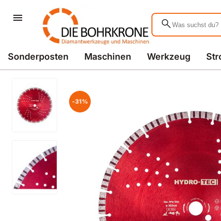
search
Sonderposten
Maschinen
Werkzeug
St
-31%