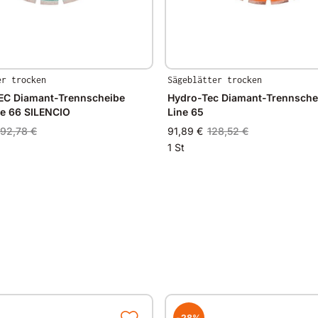
er trocken
Sägeblätter trocken
C Diamant-Trennscheibe
Hydro-Tec Diamant-Trennsche
ne 66 SILENCIO
Line 65
192,78 €
91,89 €
128,52 €
1 St
-28%