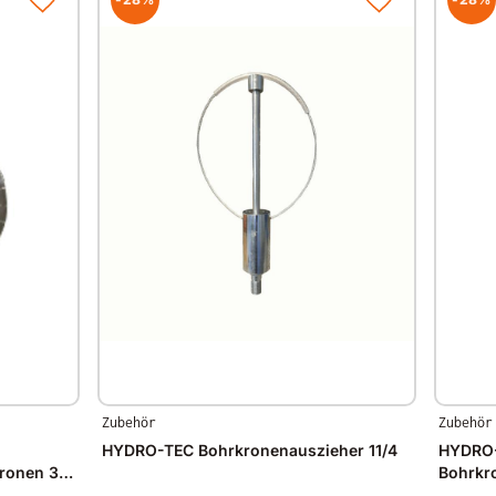
Zubehör
Zubehör
HYDRO-TEC Bohrkronenauszieher 11/4
HYDRO-T
kronen 300
Bohrkro