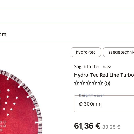
rom
hydro-tec
saegetechni
Sägeblätter nass
Hydro-Tec Red Line Tur
(0)
Durchmesser
61,36 €
89,25 €