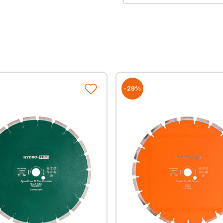
Einsatzbereiche
Betonerzeugnisse
Stahlbeton
Maße
-29%
Durchmesser
Ø 115mm
Ø 125mm
Ø 150mm
Ø 180mm
Ø 230mm
Ø 300mm
Ø 350mm