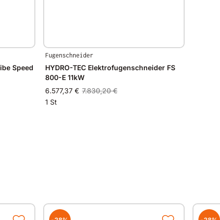
Fugenschneider
ibe Speed
HYDRO-TEC Elektrofugenschneider FS
800-E 11kW
6.577,37 €
7.830,20 €
1 St
-28%
-28%