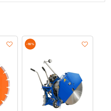
-16%
Segmentbreite
Segmenthöhe
2,2
12,0
2,2
12,0
2,6
12,0
2,7
12,0
2,8
12,0
3,2
12,0
3,2
12,0