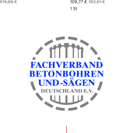
874,65 €
109,77 €
153,51 €
1 St