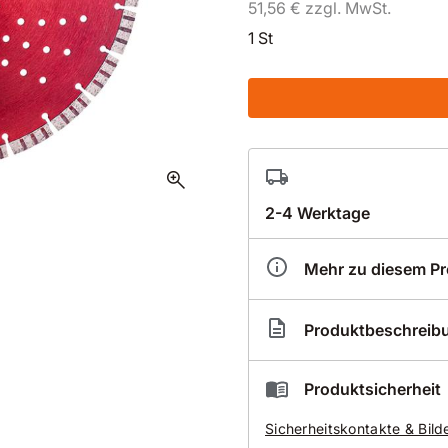
51,56 € zzgl. MwSt.
1 St
zoom_in
2-4 Werktage
Mehr zu diesem P
Artikelnummer
HY0
Produktbeschreib
Hydro-Tec Red Line Turb
Produktsicherheit
Classic Turbo-Diaman
Sicherheitskontakte & Bild
Nass-Schneiden