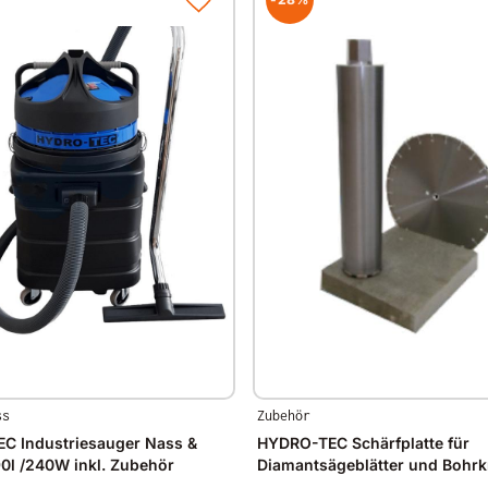
ss
Zubehör
C Industriesauger Nass &
HYDRO-TEC Schärfplatte für
0l /240W inkl. Zubehör
Diamantsägeblätter und Bohr
x 160 x 40mm