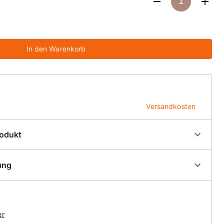
In den Warenkorb
Versandkosten
rodukt
00036
ung
o 09
t-Trennscheibe
er