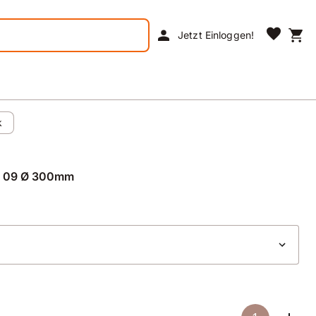
favorite
person
shopping_cart
Jetzt Einloggen!
k
bo 09 Ø 300mm