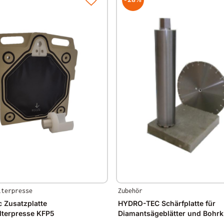
lterpresse
Zubehör
 Zusatzplatte
HYDRO-TEC Schärfplatte für
lterpresse KFP5
Diamantsägeblätter und Bohr
x 280 x 50mm