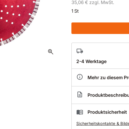
35,06 € zzgl. MwSt.
1 St
zoom_in
2-4 Werktage
Mehr zu diesem P
Artikelnummer
HY0
Produktbeschreib
Hydro-Tec Red Line Turb
Produktsicherheit
Classic Turbo-Diaman
Sicherheitskontakte & Bild
Nass-Schneiden