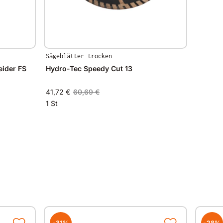
Sägeblätter trocken
ider FS
Hydro-Tec Speedy Cut 13
41,72 €
60,69 €
1 St
-31%
-28%