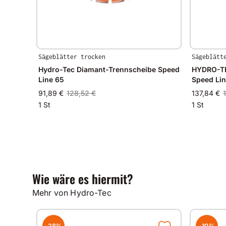
Sägeblätter trocken
Sägeblätt
Hydro-Tec Diamant-Trennscheibe Speed
HYDRO-TE
Line 65
Speed Li
91,89 €
128,52 €
137,84 €
1 St
1 St
Wie wäre es hiermit?
Mehr von Hydro-Tec
-28%
-10%