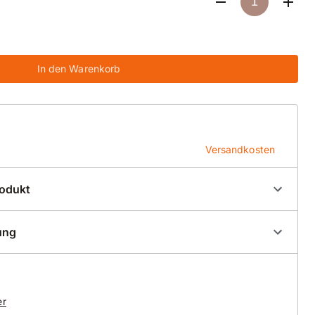
In den Warenkorb
Versandkosten
rodukt
00035
ung
o 09
t-Trennscheibe
er