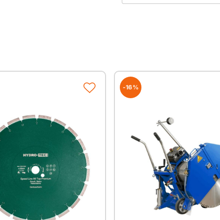
Einsatzbereiche
Betonerzeugnisse
Stahlbeton
Maße
-16%
Durchmesser
Ø 115mm
Ø 125mm
Ø 150mm
Ø 180mm
Ø 230mm
Ø 300mm
Ø 350mm