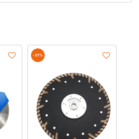
-31%
Segmentbreite
Segmenthöhe
2,2
12,0
2,2
12,0
2,6
12,0
2,7
12,0
2,8
12,0
3,2
12,0
3,2
12,0