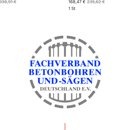
938,91 €
168,47 €
235,62 €
1 St