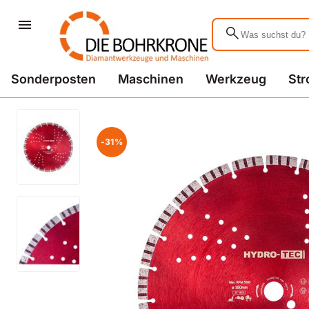
search
Sonderposten
Maschinen
Werkzeug
St
-31%