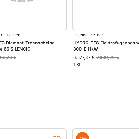
er trocken
Fugenschneider
C Diamant-Trennscheibe
HYDRO-TEC Elektrofugenschne
ne 66 SILENCIO
800-E 11kW
192,78 €
6.577,37 €
7.830,20 €
1 St
-28%