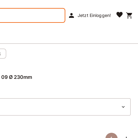
favorite
person
shopping_cart
Jetzt Einloggen!
k
o 09 Ø 230mm