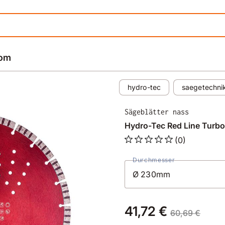
rom
hydro-tec
saegetechni
Sägeblätter nass
Hydro-Tec Red Line Turb
(0)
Durchmesser
41,72 €
60,69 €