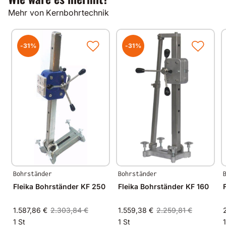
Mehr von Kernbohrtechnik
-31%
-31%
Bohrständer
Bohrständer
Fleika Bohrständer KF 250
Fleika Bohrständer KF 160
1.587,86 €
2.303,84 €
1.559,38 €
2.259,81 €
1 St
1 St
1