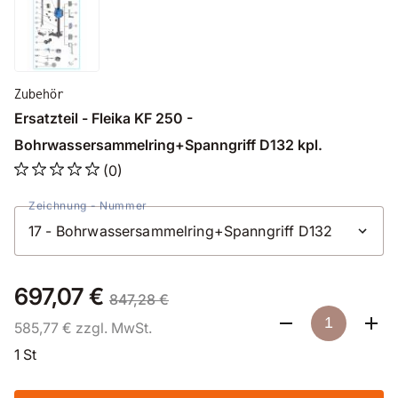
Zubehör
Ersatzteil - Fleika KF 250 -
Bohrwassersammelring+Spanngriff D132 kpl.
(0)
Zeichnung - Nummer
697,07 €
847,28 €
585,77 € zzgl. MwSt.
1 St