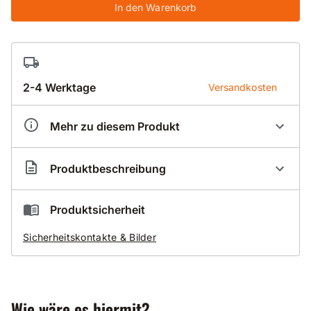
In den Warenkorb
2-4 Werktage
Versandkosten
Mehr zu diesem Produkt
Artikelnummer
FL250017
Produktbeschreibung
17 - Ersatzteil - Bohrwassersammelring+Spanngriff
Produktsicherheit
D132 kpl.
für Fleika Bohrständer KF 250
Sicherheitskontakte & Bilder
Wie wäre es hiermit?