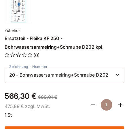
Zubehör
Ersatzteil - Fleika KF 250 -
Bohrwassersammelring+Schraube D202 kpl.
(0)
Zeichnung - Nummer
566,30 €
689,01 €
475,88 € zzgl. MwSt.
1 St