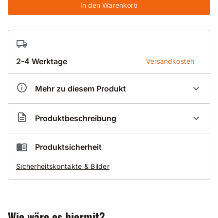
In den Warenkorb
2-4 Werktage
Versandkosten
Mehr zu diesem Produkt
Artikelnummer
FL250020
Produktbeschreibung
20 - Ersatzteil - Bohrwassersammelring+Schraube
Produktsicherheit
D202 kpl.
für Fleika Bohrständer KF 250
Sicherheitskontakte & Bilder
Wie wäre es hiermit?