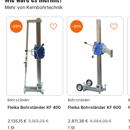
Mehr von Kernbohrtechnik
-33%
-31%
Bohrständer
Bohrständer
Fleika Bohrständer KF 400
Fleika Bohrständer KF 600
2.135,15 €
3.183,25 €
2.811,38 €
4.084,08 €
1 St
1 St
1