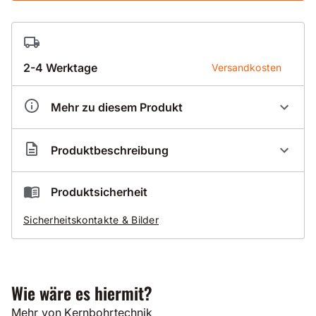
2-4 Werktage
Versandkosten
Mehr zu diesem Produkt
Artikelnummer
FL250008
Produktbeschreibung
8 - Ersatzteil - Abstützung 820 mm kpl
Produktsicherheit
für Fleika Bohrständer KF 250
Sicherheitskontakte & Bilder
Wie wäre es hiermit?
Mehr von Kernbohrtechnik