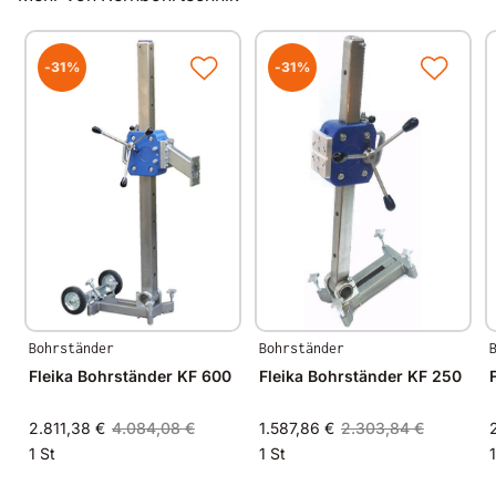
-31%
-31%
Bohrständer
Bohrständer
Fleika Bohrständer KF 600
Fleika Bohrständer KF 250
2.811,38 €
4.084,08 €
1.587,86 €
2.303,84 €
1 St
1 St
1