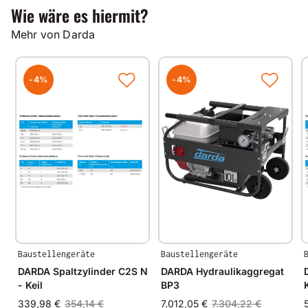
Wie wäre es hiermit?
Mehr von Darda
-4%
-4%
Baustellengeräte
Baustellengeräte
DARDA Spaltzylinder C2S N
DARDA Hydraulikaggregat
- Keil
BP3
339,98 €
354,14 €
7.012,05 €
7.304,22 €