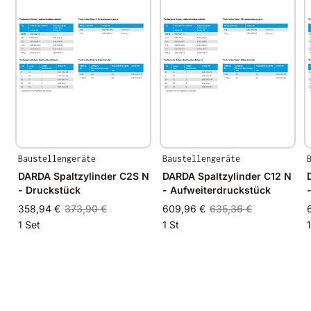
Baustellengeräte
Baustellengeräte
DARDA Spaltzylinder C2S N
DARDA Spaltzylinder C12 N
- Druckstück
- Aufweiterdruckstück
358,94 €
373,90 €
609,96 €
635,36 €
1 Set
1 St
1