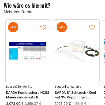
Wie wäre es hiermit?
Mehr von Darda
-4%
-4%
Baustellengeräte
Baustellengeräte
DARDA Kombischere HCS8
DARDA S1 Schlauch (10m)
Mauerzangensatz B
mit SV-Kupplungen
-
Komplett
ölbefüllt
2.073,00 €
2.159,37 €
1.106,99 €
1.153,11 €