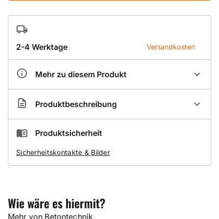
2-4 Werktage
Versandkosten
Mehr zu diesem Produkt
Artikelnummer
CO000108
Produktbeschreibung
Der Preis beinhaltet 50,00 Euro Sperrgut-Versand.
Produktsicherheit
Vielen Dank für Ihr Verständnis!
Sicherheitskontakte & Bilder
Abziehprofil Aluminium 1,20 m - 4,85 m für
Westernscreed Vibrationspatsche
1,20 Meter
Wie wäre es hiermit?
1,80 Meter
2,40 Meter
Mehr von Betontechnik