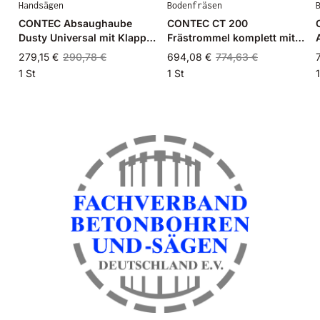
Handsägen
Bodenfräsen
CONTEC Absaughaube
CONTEC CT 200
Dusty Universal mit Klappe
Frästrommel komplett mit
180mm
Lamellen
279,15 €
290,78 €
694,08 €
774,63 €
1 St
1 St
1