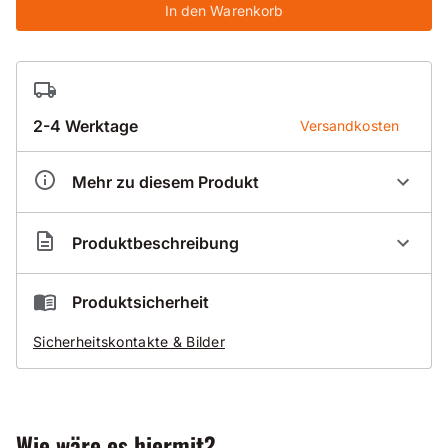
In den Warenkorb
2-4 Werktage
Versandkosten
Mehr zu diesem Produkt
Artikelnummer
BR200031
Produktbeschreibung
Durch Eigenfertigung der Bohrkronenrohre
Produktsicherheit
kürzeste Lieferzeiten
Sicherheitskontakte & Bilder
auch für alle Überlängen
Wie wäre es hiermit?