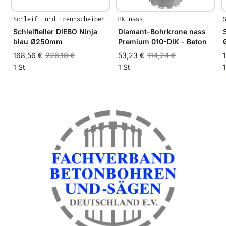
Schleif- und Trennscheiben
BK nass
Schleifteller DIEBO Ninja
Diamant-Bohrkrone nass
blau Ø250mm
Premium 010-DIK - Beton
168,56 €
226,10 €
53,23 €
114,24 €
1 St
1 St
1