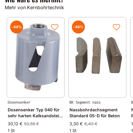
Mehr von Kernbohrtechnik
-44%
-49%
Dosensenker
BK Segment nass
Dosensenker Typ 040 für
Nassbohrdachsegment
sehr harten Kalksandstein
Standard 05-D für Beton
und Klinker
30,12 €
53,55 €
3,30 €
6,43 €
1 St
1 St
1