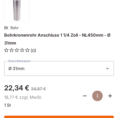
BK Rohr
Bohrkronenrohr Anschluss 1 1/4 Zoll - NL450mm - Ø
31mm
(0)
Durchmesser
22,34 €
34,87 €
18,77 € zzgl. MwSt.
1 St