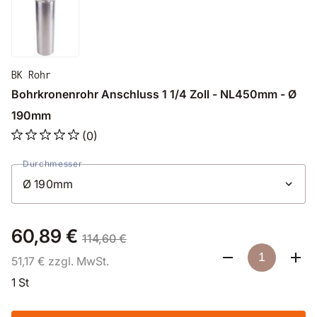
BK Rohr
Bohrkronenrohr Anschluss 1 1/4 Zoll - NL450mm - Ø
190mm
(0)
Durchmesser
60,89 €
114,60 €
51,17 € zzgl. MwSt.
1 St