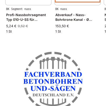
BK Segment nass
BK nass
Profi-Nassbohrsegment
Abverkauf - Nass-
Typ 010-U-SS für
Bohrkrone Kanal - Ø
Granit/Beton
276mm
5,24 €
9,52 €
153,50 €
1 St
1 St
1