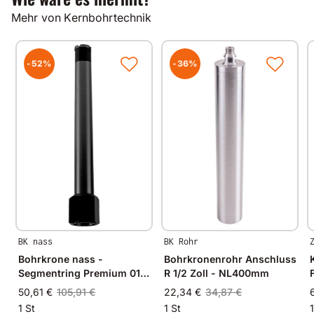
Gut zu wissen
Mehr von Kernbohrtechnik
Alle unsere Produkte werden auf modernsten
Fertigungsmaschinen in Deutschland und im
angrenzenden West-Europa hergestellt.
-52%
-36%
Durch Verwendung hochwertiger Diamanten und
Bindungsmaterialien garantieren wir immer
gleichbleibende Spitzenqualität.
BK nass
BK Rohr
Bohrkrone nass -
Bohrkronenrohr Anschluss
Segmentring Premium 015
R 1/2 Zoll - NL400mm
- 1 1/4 Zoll
50,61 €
105,91 €
22,34 €
34,87 €
1 St
1 St
1