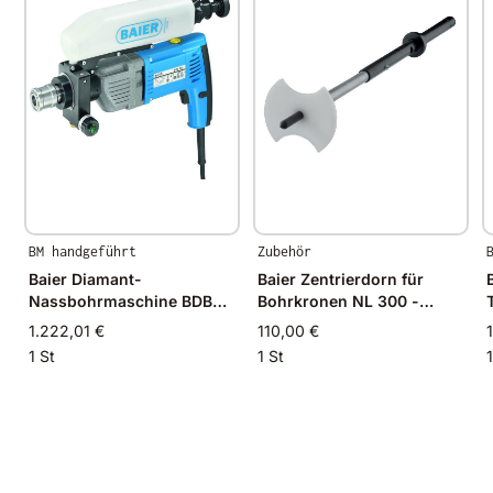
BM handgeführt
Zubehör
Baier Diamant-
Baier Zentrierdorn für
Nassbohrmaschine BDB
Bohrkronen NL 300 -
802
450mm
1.222,01 €
110,00 €
1 St
1 St
1