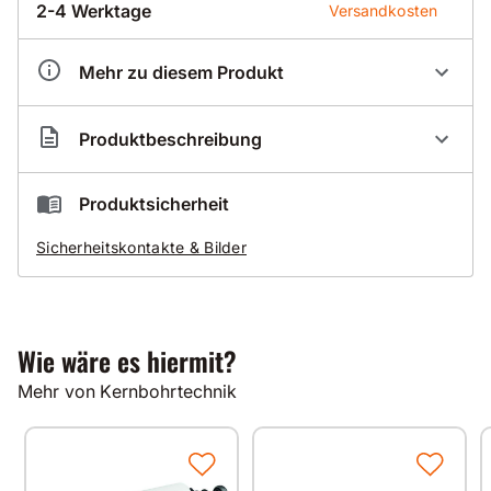
2-4 Werktage
Versandkosten
Mehr zu diesem Produkt
Artikelnummer
BA400001
Produktbeschreibung
Zentrierdorn zum Dosensenken 1 1/4 Zoll
Produktsicherheit
zum handgeführten Dosensenken
Sicherheitskontakte & Bilder
Einsatzbereich für die Type
BDB 825,
BDB 827
Technische Daten
Gewicht 0,24 kg
Wie wäre es hiermit?
Mehr von Kernbohrtechnik