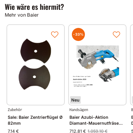
Wie wäre es hiermit?
Mehr von Baier
-33%
Neu
Zubehör
Handsägen
Sale: Baier Zentrierflügel Ø
Baier Azubi-Aktion
82mm
Diamant-Mauernutfräse
BDN 453S
7,14 €
712,81 €
1.059,10 €