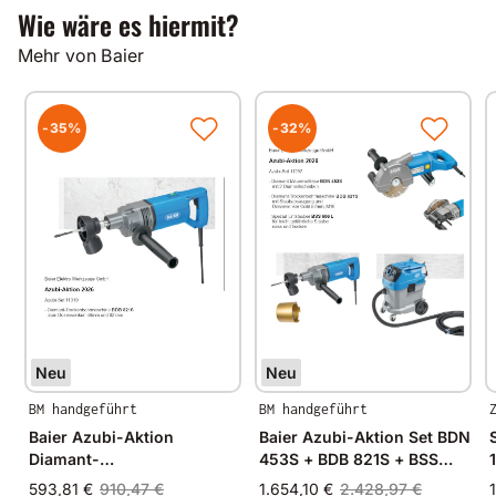
Wartungsfreundlichen Spülkopf
Wie wäre es hiermit?
Mehr von Baier
Technische Daten
Leistung 1800 W
-35%
-32%
Getriebe 1 Gang
Drehmoment 24 Nm
Drehzahl 1150 Upm
Bohrer Ø 60-160 mm
Werkzeugaufnahme1/2 Zoll und 1 1/4 Zoll
Schlagfrequenz 28.000 Spm
Gewicht 6,04 kg
Neu
Neu
BM handgeführt
BM handgeführt
Baier Azubi-Aktion
Baier Azubi-Aktion Set BDN
Diamant-
453S + BDB 821S + BSS
Trockenbohrmaschine BDB
606L
593,81 €
910,47 €
1.654,10 €
2.428,97 €