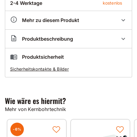
2-4 Werktage
kostenlos
Mehr zu diesem Produkt
Artikelnummer
BA400000
Produktbeschreibung
Baier Diamant-Trockenbohrmaschine BDB 825
Produktsicherheit
für maßgenaues Bohren in Stahlbeton
Sicherheitskontakte & Bilder
ohne Ausbrüche von Ø 60 mm bis 160 mm
Einfacher Umbau von Trockenbohrmaschine zu
Nassbohrmaschine durch schnell austauschbaren
Adapteraufsatz
Zu- und abschaltbarer Softschlag beschleunigt den
Wie wäre es hiermit?
Arbeitsfortschritt in harten Materialien und fördert
das Bohrmehl von den Diamantsegmenten weg
Mehr von Kernbohrtechnik
Schneller Wechsel zu wirkungsvollem und
staubfreien Dosensenken mit 1 1/4 UNC-Anschluss
Integrierte Wasserwage zur Ausrichtung der
-6%
Maschine