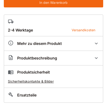
In den Warenkorb
2-4 Werktage
Versandkosten
Mehr zu diesem Produkt
Artikelnummer
FS400063
Produktbeschreibung
Der Preis beinhaltet 60,00 Euro (je nach Versand-
Produktsicherheit
Unternehmen) Sperrgut-Versand. Vielen Dank für Ihr
Verständnis!
Sicherheitskontakte & Bilder
Ersatzteile
WEKA Leitschiene
für WEKA FS40 Schienensystem neu
Länge 2,18 m