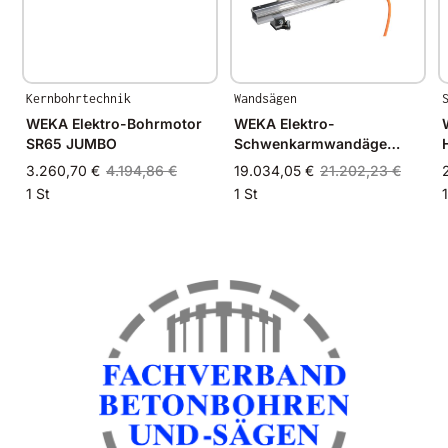
Kernbohrtechnik
Wandsägen
WEKA Elektro-Bohrmotor
WEKA Elektro-
SR65 JUMBO
Schwenkarmwandäge
WS76 H FRIDA
3.260,70 €
4.194,86 €
19.034,05 €
21.202,23 €
1 St
1 St
1