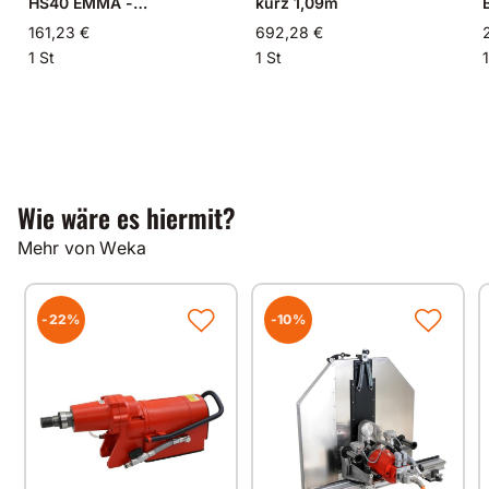
HS40 EMMA -
kurz 1,09m
Führungsschiene
161,23 €
692,28 €
1 St
1 St
1
Wie wäre es hiermit?
Mehr von Weka
-22%
-10%