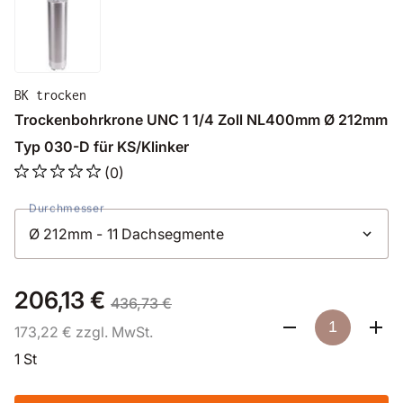
BK trocken
Trockenbohrkrone UNC 1 1/4 Zoll NL400mm Ø 212mm
Typ 030-D für KS/Klinker
(0)
Durchmesser
206,13 €
436,73 €
173,22 € zzgl. MwSt.
1 St