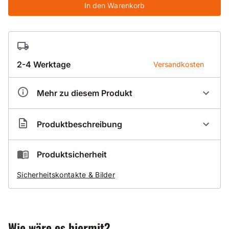
In den Warenkorb
2-4 Werktage
Versandkosten
Mehr zu diesem Produkt
Artikelnummer
BK1730212
Produktbeschreibung
Trockenbohrkrone mit Dachsegment
Standard 030-D
Produktsicherheit
Anschluss UNC 1 1/4 Zoll
Sicherheitskontakte & Bilder
NL400mm
zusätzlich erleichtert die Dach-Form das Anbohren
Anwendungsgebiete
Wie wäre es hiermit?