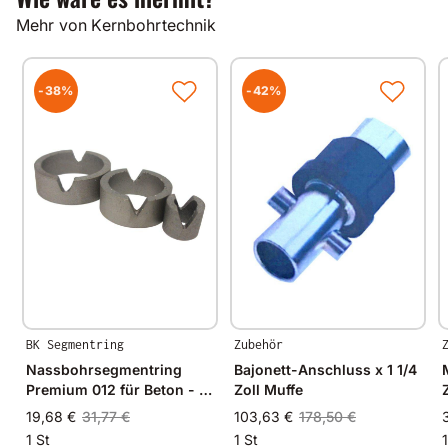
hochverdichteter Kalksandstein
Mehr von Kernbohrtechnik
Klinker
Nutzlängen
-38%
-42%
andere Nutzlängen auf Anfrage
Gut zu wissen
Alle unsere Produkte werden auf modernsten
Fertigungsmaschinen in Deutschland und im
angrenzenden West-Europa hergestellt.
Durch Verwendung hochwertiger Diamanten und
Bindungsmaterialien garantieren wir immer
gleichbleibende Spitzenqualität.
BK Segmentring
Zubehör
Nassbohrsegmentring
Bajonett-Anschluss x 1 1/4
Premium 012 für Beton - Ø
Zoll Muffe
18mm - 18/13mm
19,68 €
31,77 €
103,63 €
178,50 €
1 St
1 St
1