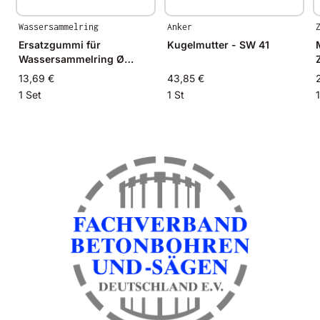
Wassersammelring
Anker
Ersatzgummi für
Kugelmutter - SW 41
Wassersammelring Ø
250mm
13,69 €
43,85 €
1 Set
1 St
1