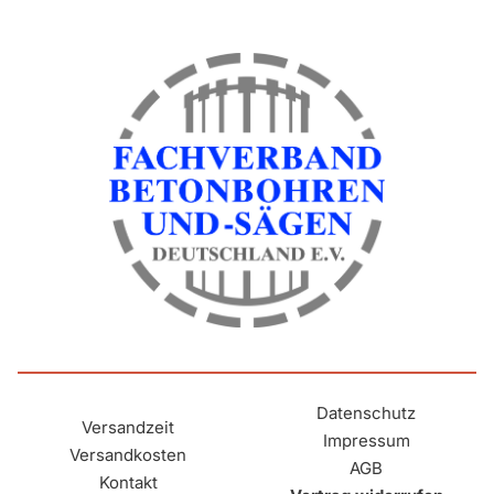
Abmessungen
Ø 68 mm / Ø 82 mm
Nutzlänge
75 mm
Segmente
3,0 x 3,75 x 5,0 mm
Anzahl
3
Datenschutz
Versandzeit
Impressum
Versandkosten
Gewicht
AGB
Kontakt
0,58 kg / 0,65 kg