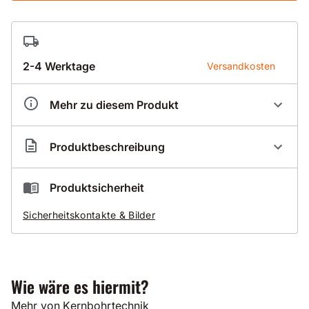
2-4 Werktage
Versandkosten
Mehr zu diesem Produkt
Artikelnummer
KD000006
Produktbeschreibung
Kern Deudiam Dosensenker PKD BK3+X
Produktsicherheit
Sicherheitskontakte & Bilder
Einsatz
Kalksandstein
normal bis extrem hart (bis Rohdichte 2,9)
nur Vollstein
Wie wäre es hiermit?
Mehr von Kernbohrtechnik