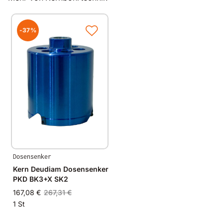
Eigenschaften
extrem schnittfreudig
je nach Härte 5 - 15 Sek.
-37%
Herstellung
gelasert (patentiert)
Made in Germany
Schaftausführung
seitlich geschlitzt
Dosensenker
Besatztyp
Kern Deudiam Dosensenker
PKD
PKD BK3+X SK2
167,08 €
267,31 €
1 St
Anschluss
M16