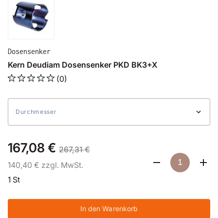
Dosensenker
Kern Deudiam Dosensenker PKD BK3+X
(0)
Durchmesser
167,08 €
267,31 €
140,40 € zzgl. MwSt.
1 St
In den Warenkorb