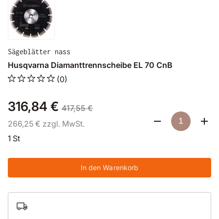
Sägeblätter nass
Husqvarna Diamanttrennscheibe EL 70 CnB
(0)
316,84 €
417,55 €
266,25 € zzgl. MwSt.
1 St
In den Warenkorb