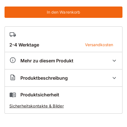
In den Warenkorb
2-4 Werktage
Versandkosten
Mehr zu diesem Produkt
Artikelnummer
DS000012
Produktbeschreibung
Produktsicherheit
Dr. Schulze Fräser Beton FF-90/4 Ø 130x25,4mm
Sicherheitskontakte & Bilder
Ausführung: segmentiert
Stahlkern: Standard
Segmente: 11 x - l24mm/b7mm/h12mm