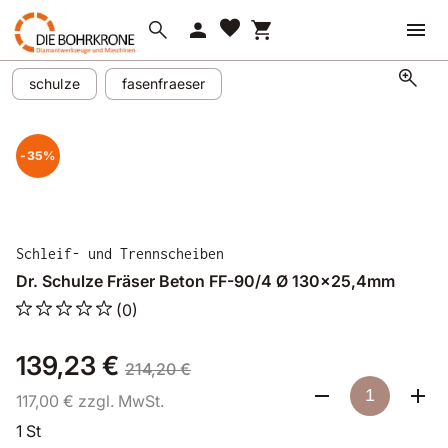
favorite
search
person
shopping_cart
zoom_in
schulze
fasenfraeser
-35%
Schleif- und Trennscheiben
Dr. Schulze Fräser Beton FF-90/4 Ø 130x25,4mm
(0)
139,23 €
214,20 €
117,00 € zzgl. MwSt.
1 St