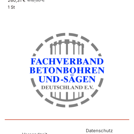
260,31 €
416,50 €
1 St
Datenschutz